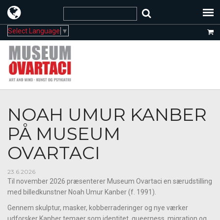
Select Language
▼
NOAH UMUR KANBER
PÅ MUSEUM
OVARTACI
23.6.2026
Til november 2026 præsenterer Museum Ovartaci en særudstilling
med billedkunstner Noah Umur Kanber (f. 1991).
Gennem skulptur, masker, kobberraderinger og nye værker
udforsker Kanber temaer som identitet, queerness, migration og