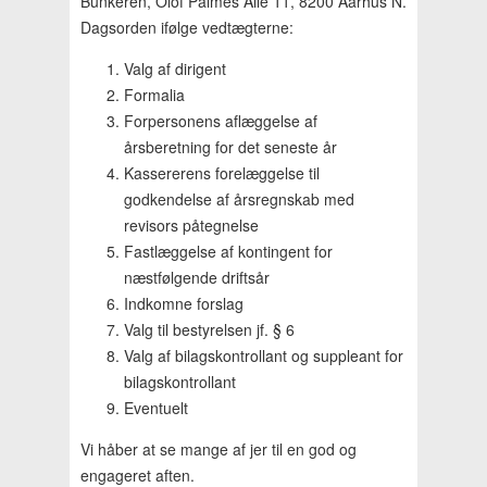
Bunkeren, Olof Palmes Allé 11, 8200 Aarhus N.
Dagsorden ifølge vedtægterne:
Valg af dirigent
Formalia
Forpersonens aflæggelse af
årsberetning for det seneste år
Kassererens forelæggelse til
godkendelse af årsregnskab med
revisors påtegnelse
Fastlæggelse af kontingent for
næstfølgende driftsår
Indkomne forslag
Valg til bestyrelsen jf. § 6
Valg af bilagskontrollant og suppleant for
bilagskontrollant
Eventuelt
Vi håber at se mange af jer til en god og
engageret aften.