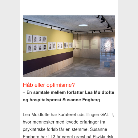
Håb eller optimisme?
– En samtale mellem forfatter Lea Muldtofte
og hospitalspræst Susanne Engberg
Lea Muldtofte har kurateret udstillingen GALT!,
hvor mennesker med levede erfaringer fra
psykiatriske forløb får en stemme. Susanne
Engberg har i 13 år været præst på Psykiatrisk