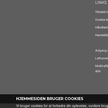
LINKS
Tilmeld 
Cookie i
Håndteri
Handelsb
Adgang m
Letbanen
Midttraf
Allé
HJEMMESIDEN BRUGER COOKIES
Vi bruger cookies for at forbedre din oplevelse, vurdere bru