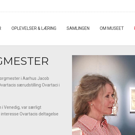
R
OPLEVELSER & LÆRING
SAMLINGEN
OM MUSEET
GMESTER
borgmester i Aarhus Jacob
artacis særudstilling Ovartaci i
i Venedig, var særligt 
 interesse Ovartacis deltagelse 