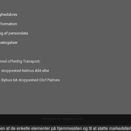
nyhedsbrev
nformation
ng af persondata
etingelser
ed offentlig Transport;
 stoppested Nehrus Allé eller
ik Bybus 6A stoppested Olof Palmes
Powered by Søgaard & Co.
gen af de enkelte elementer på hjemmesiden og til at støtte markedsfør