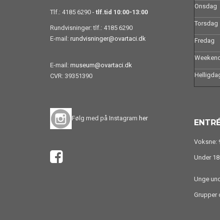
Onsdag
Tlf.: 4185 6290 -
tlf.tid 10:00-13:00
Torsdag
Rundvisninger: tlf.: 4185 6290
E-mail:
rundvisninger@ovartaci.dk
Fredag
Weeken
E-mail:
museum@ovartaci.dk
Helligda
CVR: 39351390
Følg med på Instagram
her
ENTRÉ
Voksne: 9
Under 18 
Unge unde
Grupper o