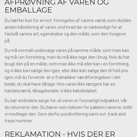
AFPRØVNING AF VAREN OG
EMBALLAGE
Du hæfter kun for en evt. forringelse af varens værdi, som skyldes
anden håndtering af varen, end hvad der er nødvendigt for at
fastslå varens art, egenskaber og den måde, som den fungerer
på.
Du må normalt undersøge varen på samme måde, som man kan
og må i en forretning, men du må ikke tage den i brug. Hvis du har
brugt den på en måde, som man ikke må eller kan i en forretning,
og vi ikke kan sælge den igen, eller ikke kan sælge den til fuld pris
igen, må du forvente at vi fratrækker værdiforringelsen i det
beløb, du skal have tilbage. Hvis varen ikke længere har en
handelsværdi, tilbagebetaler vi ikke købsbeløbet.
Du bør endvidere sørge for, at varen er forsvarligt indpakket, når
du returnerer den. Du bærer selv risikoen for pakken/varerne, indtil
vi modtager den. Gem derfor postkvittering samt evt. track and
trace nummer.
REKLAMATION - HVIS DER ER