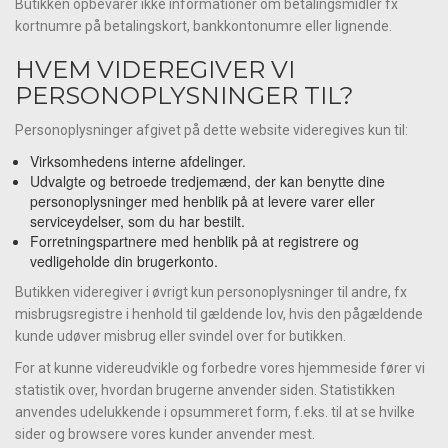
Butikken opbevarer ikke informationer om betalingsmidler fx
kortnumre på betalingskort, bankkontonumre eller lignende.
HVEM VIDEREGIVER VI
PERSONOPLYSNINGER TIL?
Personoplysninger afgivet på dette website videregives kun til:
Virksomhedens interne afdelinger.
Udvalgte og betroede tredjemænd, der kan benytte dine
personoplysninger med henblik på at levere varer eller
serviceydelser, som du har bestilt.
Forretningspartnere med henblik på at registrere og
vedligeholde din brugerkonto.
Butikken videregiver i øvrigt kun personoplysninger til andre, fx
misbrugsregistre i henhold til gældende lov, hvis den pågældende
kunde udøver misbrug eller svindel over for butikken.
For at kunne videreudvikle og forbedre vores hjemmeside fører vi
statistik over, hvordan brugerne anvender siden. Statistikken
anvendes udelukkende i opsummeret form, f.eks. til at se hvilke
sider og browsere vores kunder anvender mest.