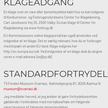
KLAGEADGANG
En klage over en vare eller tjenesteydelse købt hos os kan indgives
til Konkurrence- og Forbrugerstyrelsens Center for Klageløsning,
Carl Jacobsens Vej 35, 2500 Valby. Du kan klage til Center for
Klageløsning via www.forbrug.dk.
EU-Kommissionens online klageportal kan også anvendes ved
indgivelse af en klage. Det er særlig relevant, hvis du er forbruger
med bopæl i et andet EU-land. Klage indgives her -
http://ec.europa.eu/odr. Ved indgivelse af en klage skal du angive
vores e-mail adresse [xx@yy.dk]
STANDARDFORTRYDE
Til Fonden Museum Ovartaci, Katrinebjergvej 81, 8200 Aarhus N.
museum@ovartaci.dk
:
Jeg meddeler herved, at jeg ønsker at gøre fortrydelsesretten
gældende i forbindelse med min købsaftale om følgende
varer/levering af følgende tjenesteydelser: