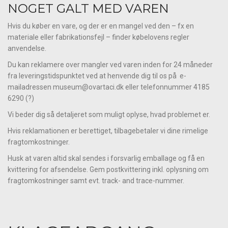
NOGET GALT MED VAREN
Hvis du køber en vare, og der er en mangel ved den – fx en
materiale eller fabrikationsfejl – finder købelovens regler
anvendelse.
Du kan reklamere over mangler ved varen inden for 24 måneder
fra leveringstidspunktet ved at henvende dig til os på e-
mailadressen museum@ovartaci.dk eller telefonnummer 4185
6290 (?)
Vi beder dig så detaljeret som muligt oplyse, hvad problemet er.
Hvis reklamationen er berettiget, tilbagebetaler vi dine rimelige
fragtomkostninger.
Husk at varen altid skal sendes i forsvarlig emballage og få en
kvittering for afsendelse. Gem postkvittering inkl. oplysning om
fragtomkostninger samt evt. track- and trace-nummer.