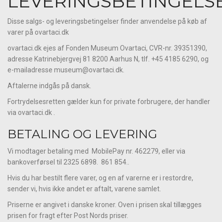
LEVERINGSBETINGELS
Disse salgs- og leveringsbetingelser finder anvendelse på køb af
varer på ovartaci.dk
ovartaci.dk ejes af Fonden Museum Ovartaci, CVR-nr. 39351390,
adresse Katrinebjergvej 81 8200 Aarhus N, tlf. +45 4185 6290, og
e-mailadresse museum@ovartaci.dk.
Aftalerne indgås på dansk.
Fortrydelsesretten gælder kun for private forbrugere, der handler
via ovartaci.dk .
BETALING OG LEVERING
Vi modtager betaling med MobilePay nr. 462279, eller via
bankoverførsel til 2325 6898. 861 854..
Hvis du har bestilt flere varer, og en af varerne er i restordre,
sender vi, hvis ikke andet er aftalt, varene samlet.
Priserne er angivet i danske kroner. Oven i prisen skal tillægges
prisen for fragt efter Post Nords priser.