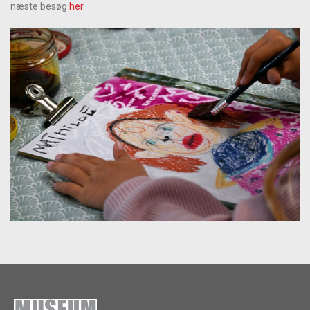
næste besøg
her
.