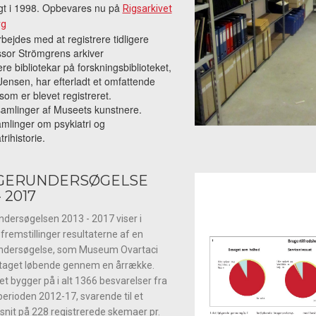
gt i 1998. Opbevares nu på
Rigsarkivet
rg
bejdes med at registrere tidligere
ssor Strömgrens arkiver
ere bibliotekar på forskningsbiblioteket,
Jensen, har efterladt et omfattende
 som er blevet registreret.
amlinger af Museets kunstnere.
mlinger om psykiatri og
trihistorie.
GERUNDERSØGELSE
- 2017
dersøgelsen 2013 - 2017 viser i
 fremstillinger resultaterne af en
ndersøgelse, som Museum Ovartaci
etaget løbende gennem en årrække.
et bygger på i alt 1366 besvarelser fra
erioden 2012-17, svarende til et
it på 228 registrerede skemaer pr.