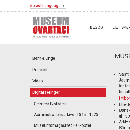
Select Language
▼
BESØG
DET SKE
MUSE
Børn & Unge
Podcast
Samtli
Journa
Video
for fo
hospi
Digitaliseringer
i Vibo
Billed
Selmers Bibliotek
Dansk
Administrationsarkivet 1846 - 1923
til 19
Arkiv 
Museumsmagasinet Helikopter
Råmos