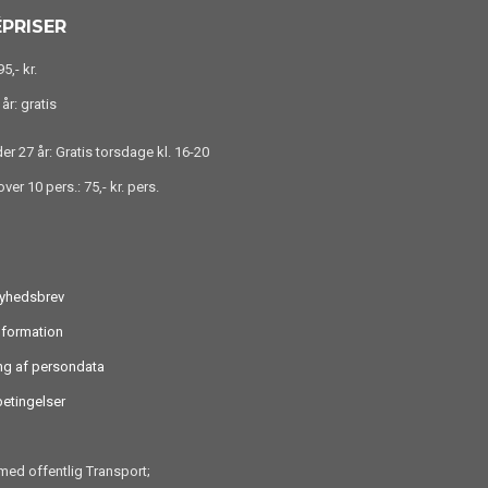
PRISER
5,- kr.
år: gratis
r 27 år: Gratis torsdage kl. 16-20
ver 10 pers.: 75,- kr. pers.
nyhedsbrev
nformation
ng af persondata
etingelser
ed offentlig Transport;