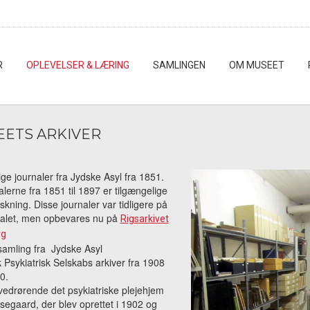
R
OPLEVELSER & LÆRING
SAMLINGEN
OM MUSEET
ETS ARKIVER
ge journaler fra Jydske Asyl fra 1851.
lerne fra 1851 til 1897 er tilgængelige
rskning. Disse journaler var tidligere på
talet, men opbevares nu på
Rigsarkivet
rg
samling fra Jydske Asyl
 Psykiatrisk Selskabs arkiver fra 1908
90.
vedrørende det psykiatriske plejehjem
egaard, der blev oprettet i 1902 og