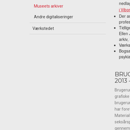
nedla
Museets arkiver
i Vibo
Der ar
Andre digitaliseringer
profe
Tidlig
Værkstedet
Ellen 
arkiv,
Værks
Bogsa
psykia
BRU
2013 
Brugerun
grafiske
brugeru
har for
Material
seksårsp
gennemsn