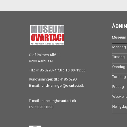
ÅBNIN
Museum O
Mandag
Olof Palmes Allé 11
Tirsdag
8200 Aarhus N
Onsdag
Tlf.: 4185 6290 -
tlf.tid 10:00-13:00
Torsdag
Rundvisninger: tlf.: 4185 6290
E-mail:
rundvisninger@ovartaci.dk
Fredag
Weeken
E-mail:
museum@ovartaci.dk
Helligda
CVR: 39351390