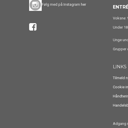
Følg med på Instagram
her
ENTRÉ
Voksne: 9
Under 18 
Unge unde
Grupper o
LINKS
Tilmeld 
Cookie i
Håndteri
Handelsb
Adgang m