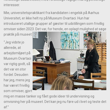
interesser.
Mie, universitetspraktikant fra kandidaten i engelsk på Aarhus
Universitet, er ikke helt ny på Museum Ovartaci. Hun har
introduceret utallige grupper af gæster til udstillingen som frivillig
omviser siden 2023. Det var, for hende, en oplagt mulighed at søge
praktik på museet:
“Jeg vidste jo
allerede, at
arbejdsmiljøet på
Museum Ovartaci
var rigtig godt, så
det var en stor
fordel. Desuden
har jeg, mens jeg
har været frivillig
som omviser, gjort
mig en masse tanker og fået gode ideer til undervisning og
omvisning her på museet. Det kan jeg nu føre ud i livet og teste det
af.”