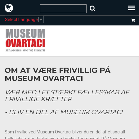
Select Language
▼
OM AT VÆRE FRIVILLIG PÅ
MUSEUM OVARTACI
VÆR MED I ET STÆRKT FÆLLESSKAB AF
FRIVILLIGE KRÆFTER
- BLIV EN DEL AF MUSEUM OVARTACI
Som frivillig ved Museum Ovartaci bliver du en del af et socialt
fællesskab, der dagligt gør en forskel for museet. På Museum