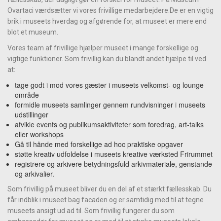
Ovartaci værdsætter vi vores frivillige medarbejdere.De er en vigtig
brik i museets hverdag og afgørende for, at museet er mere end
blot et museum.
Vores team af frivillige hjælper museet i mange forskellige og
vigtige funktioner. Som frivillig kan du blandt andet hjælpe til ved
at:
tage godt i mod vores gæster i museets velkomst- og lounge
område
formidle museets samlinger gennem rundvisninger i museets
udstillinger
afvikle events og publikumsaktiviteter som foredrag, art-talks
eller workshops
Gå til hånde med forskellige ad hoc praktiske opgaver
støtte kreativ udfoldelse i museets kreative værksted Frirummet
registrere og arkivere betydningsfuld arkivmateriale, genstande
og arkivalier.
Som frivillig på museet bliver du en del af et stærkt fællesskab. Du
får indblik i museet bag facaden og er samtidig med til at tegne
museets ansigt ud ad til. Som frivillig fungerer du som