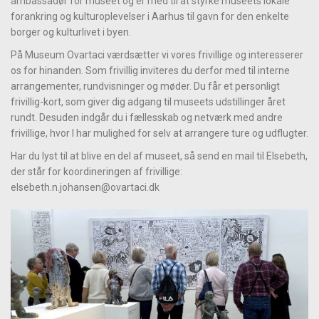
ambassadør for museet og er med til at styrke museets lokale
forankring og kulturoplevelser i Aarhus til gavn for den enkelte
borger og kulturlivet i byen.
På Museum Ovartaci værdsætter vi vores frivillige og interesserer
os for hinanden. Som frivillig inviteres du derfor med til interne
arrangementer, rundvisninger og møder. Du får et personligt
frivillig-kort, som giver dig adgang til museets udstillinger året
rundt. Desuden indgår du i fællesskab og netværk med andre
frivillige, hvor I har mulighed for selv at arrangere ture og udflugter.
Har du lyst til at blive en del af museet, så send en mail til Elsebeth,
der står for koordineringen af frivillige:
elsebeth.n.johansen@ovartaci.dk