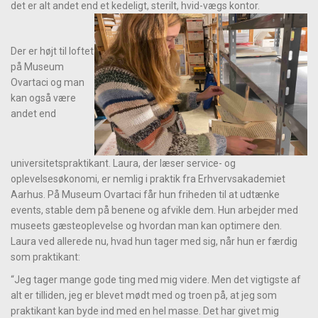
det er alt andet end et kedeligt, sterilt, hvid-vægs kontor.
Der er højt til loftet
på Museum
Ovartaci og man
kan også være
andet end
universitetspraktikant. Laura, der læser service- og
oplevelsesøkonomi, er nemlig i praktik fra Erhvervsakademiet
Aarhus. På Museum Ovartaci får hun friheden til at udtænke
events, stable dem på benene og afvikle dem. Hun arbejder med
museets gæsteoplevelse og hvordan man kan optimere den.
Laura ved allerede nu, hvad hun tager med sig, når hun er færdig
som praktikant:
“Jeg tager mange gode ting med mig videre. Men det vigtigste af
alt er tilliden, jeg er blevet mødt med og troen på, at jeg som
praktikant kan byde ind med en hel masse. Det har givet mig