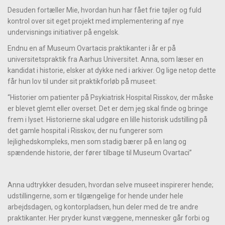
Desuden fortæller Mie, hvordan hun har fået frie tøjler og fuld
kontrol over sit eget projekt med implementering af nye
undervisnings initiativer på engelsk.
Endnu en af Museum Ovartacis praktikanter i år er på
universitetspraktik fra Aarhus Universitet. Anna, som læser en
kandidat i historie, elsker at dykke ned i arkiver. Og lige netop dette
får hun lov til under sit praktikforløb på museet:
“Historier om patienter på Psykiatrisk Hospital Risskov, der måske
er blevet glemt eller overset. Det er dem jeg skal finde og bringe
frem i lyset. Historierne skal udgøre en lille historisk udstilling på
det gamle hospital i Risskov, der nu fungerer som
lejlighedskompleks, men som stadig bærer på en lang og
spændende historie, der fører tilbage til Museum Ovartaci”
Anna udtrykker desuden, hvordan selve museet inspirerer hende;
udstillingerne, som er tilgængelige for hende under hele
arbejdsdagen, og kontorpladsen, hun deler med de tre andre
praktikanter. Her pryder kunst væggene, mennesker går forbi og