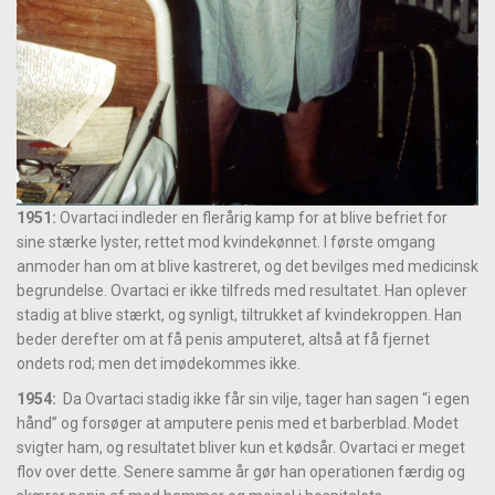
1951:
Ovartaci indleder en flerårig kamp for at blive befriet for
sine stærke lyster, rettet mod kvindekønnet. I første omgang
anmoder han om at blive kastreret, og det bevilges med medicinsk
begrundelse. Ovartaci er ikke tilfreds med resultatet. Han oplever
stadig at blive stærkt, og synligt, tiltrukket af kvindekroppen. Han
beder derefter om at få penis amputeret, altså at få fjernet
ondets rod; men det imødekommes ikke.
1954:
Da Ovartaci stadig ikke får sin vilje, tager han sagen “i egen
hånd” og forsøger at amputere penis med et barberblad. Modet
svigter ham, og resultatet bliver kun et kødsår. Ovartaci er meget
flov over dette. Senere samme år gør han operationen færdig og