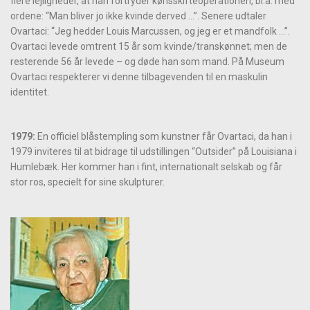
flere lejligheder, at han fortryder kønsskifteoperationen, bl.a. med
ordene: “Man bliver jo ikke kvinde derved ...”. Senere udtaler
Ovartaci: “Jeg hedder Louis Marcussen, og jeg er et mandfolk ...”.
Ovartaci levede omtrent 15 år som kvinde/transkønnet; men de
resterende 56 år levede – og døde han som mand. På Museum
Ovartaci respekterer vi denne tilbagevenden til en maskulin
identitet.
1979:
En officiel blåstempling som kunstner får Ovartaci, da han i
1979 inviteres til at bidrage til udstillingen “Outsider” på Louisiana i
Humlebæk. Her kommer han i fint, internationalt selskab og får
stor ros, specielt for sine skulpturer.