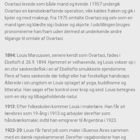
Ovartaci levede som både mand og kvinde. I 1957 undergik
Ovartaci en kønsbekræftende operation, ville kaldes frøken og gik i
kjoler og med makeup. Fra 1975 omtalte Ovartaci sig selv som en
mand igen og klædte sig i bukser og skjorte. I udstillingen bruges
pronominerne han/ham uden dermed at underkende andre
tilgange til omtale af Ovartaci.
1894:
Louis Marcussen, senere kendt som Ovartaci, fødes i
Ebeltoft d. 26.9. 1894. Hjemmet er velhavende, og Louis vokser op i
en stor søskendeflok i en af Ebeltofts smukkeste ejendomme.
Flere af hans søskende dør tidligt eller har forskellige handicaps.
Allerede i sin ungdom er Louis optaget af yoga, buddhisme og
litteratur. Han søger efter kontrol over krop og sind. Louis betegnes
som en sky og tilbageholdende natur.
1913:
Efter folkeskolen kommer Louis i malerlære. Han får sit
lærebrev som 19-årig i 1913 og arbejder derefter som
håndværksmaler, indtil han emigrerer til Argentina i 1923.
1923-29:
Louis får først job som maler i Buenos Aires sammen
med en dansk rejsekammerat. Derefter vagabonderer han og