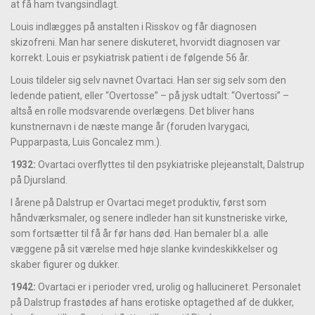
at få ham tvangsindlagt.
Louis indlægges på anstalten i Risskov og får diagnosen
skizofreni. Man har senere diskuteret, hvorvidt diagnosen var
korrekt. Louis er psykiatrisk patient i de følgende 56 år.
Louis tildeler sig selv navnet Ovartaci. Han ser sig selv som den
ledende patient, eller “Overtosse” – på jysk udtalt: “Overtossi” –
altså en rolle modsvarende overlægens. Det bliver hans
kunstnernavn i de næste mange år (foruden Ivarygaci,
Pupparpasta, Luis Goncalez mm.).
1932:
Ovartaci overflyttes til den psykiatriske plejeanstalt, Dalstrup
på Djursland.
I årene på Dalstrup er Ovartaci meget produktiv, først som
håndværksmaler, og senere indleder han sit kunstneriske virke,
som fortsætter til få år før hans død. Han bemaler bl.a. alle
væggene på sit værelse med høje slanke kvindeskikkelser og
skaber figurer og dukker.
1942:
Ovartaci er i perioder vred, urolig og hallucineret. Personalet
på Dalstrup frastødes af hans erotiske optagethed af de dukker,