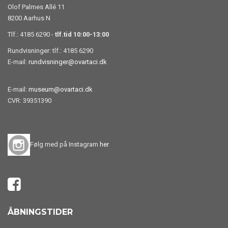
Olof Palmes Allé 11
8200 Aarhus N
Tlf.: 4185 6290 -
tlf.tid 10:00-13:00
Rundvisninger: tlf.: 4185 6290
E-mail:
rundvisninger@ovartaci.dk
E-mail:
museum@ovartaci.dk
CVR: 39351390
Følg med på Instagram
her
ÅBNINGSTIDER