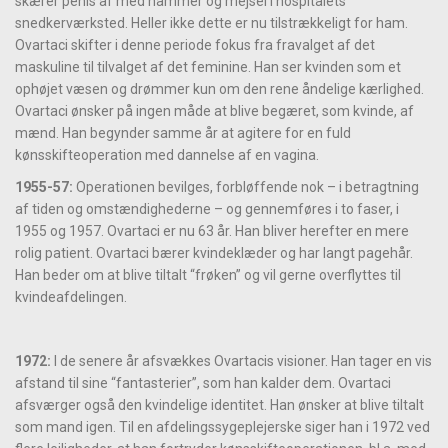
skærer penis af med hammer og mejsel i hospitalets
snedkerværksted. Heller ikke dette er nu tilstrækkeligt for ham.
Ovartaci skifter i denne periode fokus fra fravalget af det
maskuline til tilvalget af det feminine. Han ser kvinden som et
ophøjet væsen og drømmer kun om den rene åndelige kærlighed.
Ovartaci ønsker på ingen måde at blive begæret, som kvinde, af
mænd. Han begynder samme år at agitere for en fuld
kønsskifteoperation med dannelse af en vagina.
1955-57:
Operationen bevilges, forbløffende nok – i betragtning
af tiden og omstændighederne – og gennemføres i to faser, i
1955 og 1957. Ovartaci er nu 63 år. Han bliver herefter en mere
rolig patient. Ovartaci bærer kvindeklæder og har langt pagehår.
Han beder om at blive tiltalt “frøken” og vil gerne overflyttes til
kvindeafdelingen.
1972:
I de senere år afsvækkes Ovartacis visioner. Han tager en vis
afstand til sine “fantasterier”, som han kalder dem. Ovartaci
afsværger også den kvindelige identitet. Han ønsker at blive tiltalt
som mand igen. Til en afdelingssygeplejerske siger han i 1972 ved