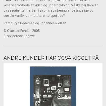
hvad "man" anså for fint at læse, og hvad voksende almen
læselyst fordrede af viden og underholdning. Måske har flere af
disse patienter haft en følsom registrering af de åndelige og
sociale konflikter, litteraturen afspejlede?
Peter Bryd Pedersen og Johannes Nielsen
© Ovartaci Fonden 2005
3. reviderede udgave
ANDRE KUNDER HAR OGSÅ KIGGET PÅ