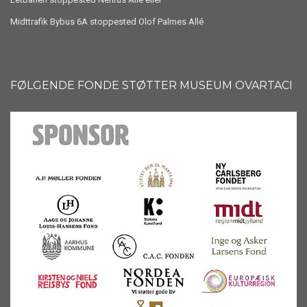
Midttrafik Bybus 6A stoppested Olof Palmes Allé
FØLGENDE FONDE STØTTER MUSEUM OVARTACI