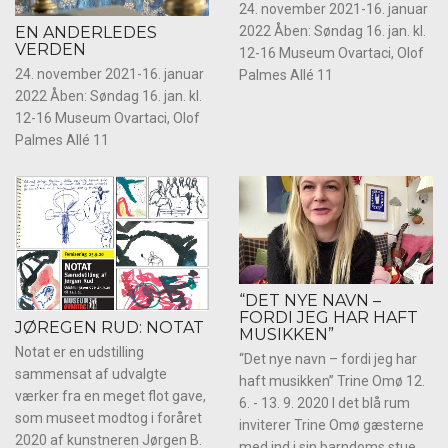
24. november 2021-16. januar
EN ANDERLEDES
2022 Åben: Søndag 16. jan. kl.
VERDEN
12-16 Museum Ovartaci, Olof
24. november 2021-16. januar
Palmes Allé 11
2022 Åben: Søndag 16. jan. kl.
12-16 Museum Ovartaci, Olof
Palmes Allé 11
“DET NYE NAVN –
FORDI JEG HAR HAFT
JØREGEN RUD: NOTAT
MUSIKKEN”
Notat er en udstilling
“Det nye navn – fordi jeg har
sammensat af udvalgte
haft musikken” Trine Omø 12.
værker fra en meget flot gave,
6. - 13. 9. 2020 I det blå rum
som museet modtog i foråret
inviterer Trine Omø gæsterne
2020 af kunstneren Jørgen B.
med ind i sin barndoms stue.