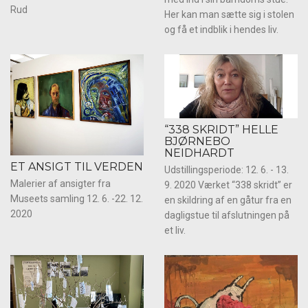
Rud
Her kan man sætte sig i stolen
og få et indblik i hendes liv.
“338 SKRIDT” HELLE
BJØRNEBO
NEIDHARDT
ET ANSIGT TIL VERDEN
Udstillingsperiode: 12. 6. - 13.
Malerier af ansigter fra
9. 2020 Værket “338 skridt” er
Museets samling 12. 6. -22. 12.
en skildring af en gåtur fra en
2020
dagligstue til afslutningen på
et liv.