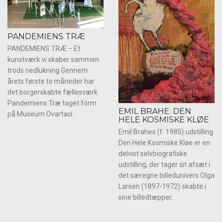
PANDEMIENS TRÆ
PANDEMIENS TRÆ – Et
kunstværk vi skaber sammen
trods nedlukning Gennem
årets første to måneder har
det borgerskabte fællesværk
Pandemiens Træ taget form
EMIL BRAHE: DEN
på Museum Ovartaci.
HELE KOSMISKE KLØE
Emil Brahes (f. 1985) udstilling
Den Hele Kosmiske Kløe er en
delvist selvbiografiske
udstilling, der tager sit afsæt i
det særegne billedunivers Olga
Larsen (1897-1972) skabte i
sine billedtæpper.