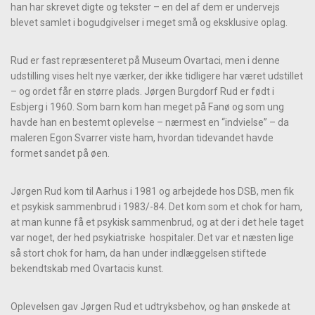
han har skrevet digte og tekster – en del af dem er undervejs
blevet samlet i bogudgivelser i meget små og eksklusive oplag.
Rud er fast repræsenteret på Museum Ovartaci, men i denne
udstilling vises helt nye værker, der ikke tidligere har været udstillet
– og ordet får en større plads. Jørgen Burgdorf Rud er født i
Esbjerg i 1960. Som barn kom han meget på Fanø og som ung
havde han en bestemt oplevelse – nærmest en “indvielse” – da
maleren Egon Svarrer viste ham, hvordan tidevandet havde
formet sandet på øen.
Jørgen Rud kom til Aarhus i 1981 og arbejdede hos DSB, men fik
et psykisk sammenbrud i 1983/-84. Det kom som et chok for ham,
at man kunne få et psykisk sammenbrud, og at der i det hele taget
var noget, der hed psykiatriske hospitaler. Det var et næsten lige
så stort chok for ham, da han under indlæggelsen stiftede
bekendtskab med Ovartacis kunst.
Oplevelsen gav Jørgen Rud et udtryksbehov, og han ønskede at