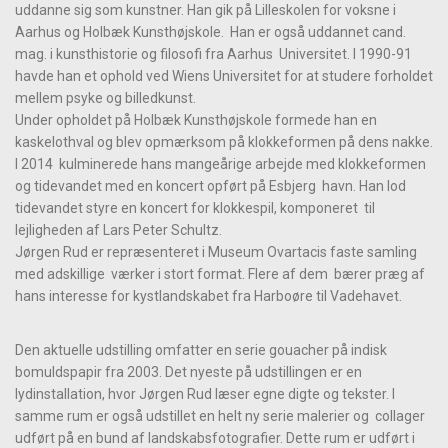
uddanne sig som kunstner. Han gik på Lilleskolen for voksne i
Aarhus og Holbæk Kunsthøjskole. Han er også uddannet cand.
mag. i kunsthistorie og filosofi fra Aarhus Universitet. I 1990-91
havde han et ophold ved Wiens Universitet for at studere forholdet
mellem psyke og billedkunst.
Under opholdet på Holbæk Kunsthøjskole formede han en
kaskelothval og blev opmærksom på klokkeformen på dens nakke.
l 2014 kulminerede hans mangeårige arbejde med klokkeformen
og tidevandet med en koncert opført på Esbjerg havn. Han lod
tidevandet styre en koncert for klokkespil, komponeret til
lejligheden af Lars Peter Schultz.
Jørgen Rud er repræsenteret i Museum Ovartacis faste samling
med adskillige værker i stort format. Flere af dem bærer præg af
hans interesse for kystlandskabet fra Harboøre til Vadehavet.
Den aktuelle udstilling omfatter en serie gouacher på indisk
bomuldspapir fra 2003. Det nyeste på udstillingen er en
lydinstallation, hvor Jørgen Rud læser egne digte og tekster. I
samme rum er også udstillet en helt ny serie malerier og collager
udført på en bund af landskabsfotografier. Dette rum er udført i