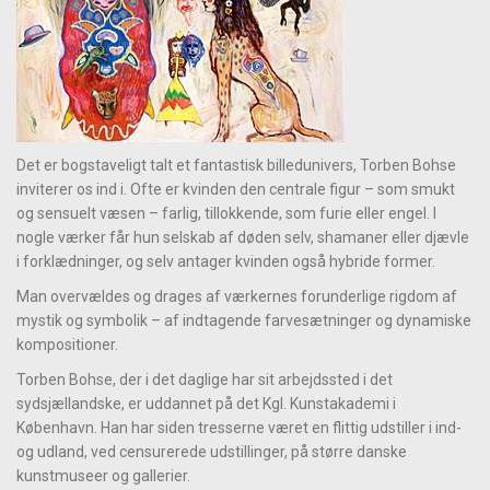
Det er bogstaveligt talt et fantastisk billedunivers, Torben Bohse
inviterer os ind i. Ofte er kvinden den centrale figur – som smukt
og sensuelt væsen – farlig, tillokkende, som furie eller engel. I
nogle værker får hun selskab af døden selv, shamaner eller djævle
i forklædninger, og selv antager kvinden også hybride former.
Man overvældes og drages af værkernes forunderlige rigdom af
mystik og symbolik – af indtagende farvesætninger og dynamiske
kompositioner.
Torben Bohse, der i det daglige har sit arbejdssted i det
sydsjællandske, er uddannet på det Kgl. Kunstakademi i
København. Han har siden tresserne været en flittig udstiller i ind-
og udland, ved censurerede udstillinger, på større danske
kunstmuseer og gallerier.