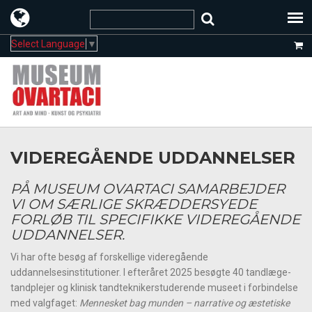
Select Language
▼
VIDEREGÅENDE UDDANNELSER
PÅ MUSEUM OVARTACI SAMARBEJDER
VI OM SÆRLIGE SKRÆDDERSYEDE
FORLØB TIL SPECIFIKKE VIDEREGÅENDE
UDDANNELSER.
Vi har ofte besøg af forskellige videregående
uddannelsesinstitutioner. I efteråret 2025 besøgte 40 tandlæge-
tandplejer og klinisk tandteknikerstuderende museet i forbindelse
med valgfaget:
Mennesket bag munden – narrative og æstetiske