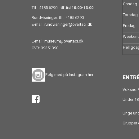
Onsdag
Tlf.: 4185 6290 -
tlf.tid 10:00-13:00
Torsdag
Rundvisninger: tlf.: 4185 6290
E-mail:
rundvisninger@ovartaci.dk
Fredag
Weeken
E-mail:
museum@ovartaci.dk
Helligda
CVR: 39351390
Følg med på Instagram
her
ENTRÉ
Voksne: 9
Under 18 
Unge unde
Grupper o