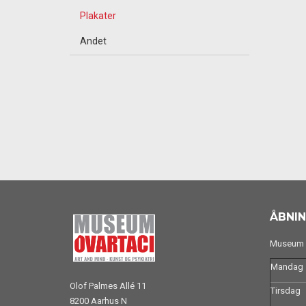
Plakater
Andet
ÅBNIN
Museum O
Mandag
Olof Palmes Allé 11
Tirsdag
8200 Aarhus N