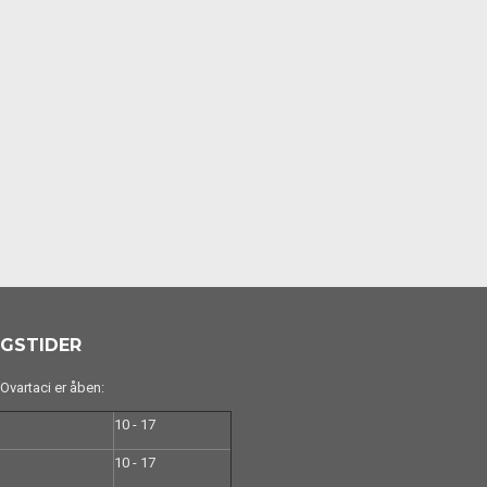
GSTIDER
vartaci er åben:
10 - 17
10 - 17