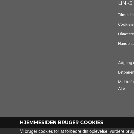
LINKS
Tilmeld 
Cookie i
Håndteri
Handelsb
Adgang m
Letbanen
Midttraf
Allé
HJEMMESIDEN BRUGER COOKIES
Vi bruger cookies for at forbedre din oplevelse, vurdere bru