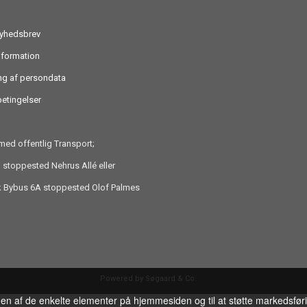
nyhedsbrev
nformation
ng af persondata
etingelser
ed offentlig Transport;
 stoppested Nehrus Allé eller
ik Bybus 6A stoppested Olof Palmes
Powered by Søgaard & Co.
gen af de enkelte elementer på hjemmesiden og til at støtte markedsfør