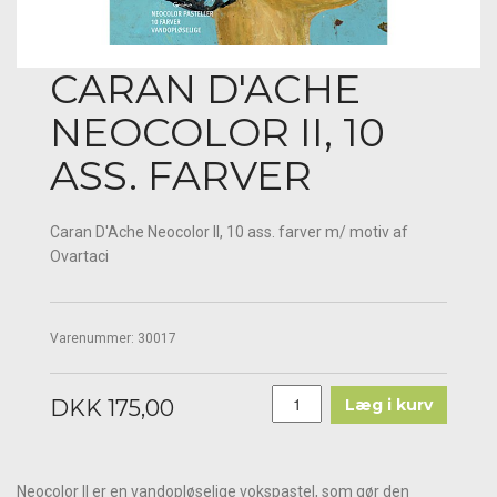
CARAN D'ACHE
NEOCOLOR II, 10
ASS. FARVER
Caran D'Ache Neocolor II, 10 ass. farver m/ motiv af
Ovartaci
Varenummer:
30017
DKK 175,00
Læg i kurv
Neocolor II er en vandopløselige vokspastel, som gør den