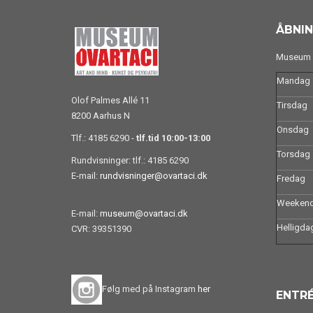
ÅBNIN
Museum O
Mandag
Olof Palmes Allé 11
Tirsdag
8200 Aarhus N
Onsdag
Tlf.: 4185 6290 -
tlf.tid 10:00-13:00
Torsdag
Rundvisninger: tlf.: 4185 6290
E-mail:
rundvisninger@ovartaci.dk
Fredag
Weeken
E-mail:
museum@ovartaci.dk
Helligda
CVR: 39351390
Følg med på Instagram
her
ENTRÉ