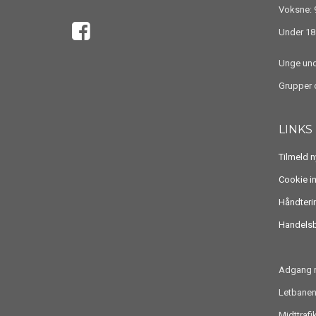
Voksne: 9
Under 18 
Unge unde
Grupper o
LINKS
Tilmeld 
Cookie i
Håndteri
Handelsb
Adgang m
Letbanen
Midttraf