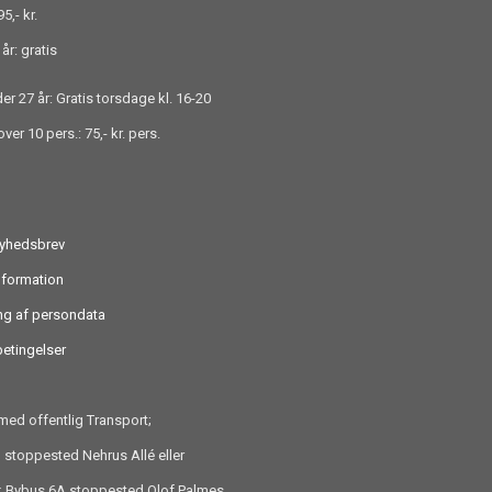
5,- kr.
år: gratis
r 27 år: Gratis torsdage kl. 16-20
ver 10 pers.: 75,- kr. pers.
nyhedsbrev
nformation
ng af persondata
etingelser
ed offentlig Transport;
 stoppested Nehrus Allé eller
ik Bybus 6A stoppested Olof Palmes