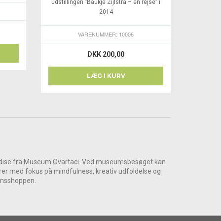
udstillingen ”Baukje Zijlstra – en rejse” i
2014
VARENUMMER: 10006
DKK 200,00
LÆG I KURV
handise fra Museum Ovartaci. Ved museumsbesøget kan
rer med fokus på mindfulness, kreativ udfoldelse og
eumsshoppen.