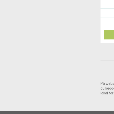
På webs
du lægge
lokal fo