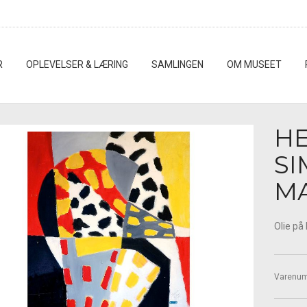
R
OPLEVELSER & LÆRING
SAMLINGEN
OM MUSEET
H
SI
M
Olie på
Varenu