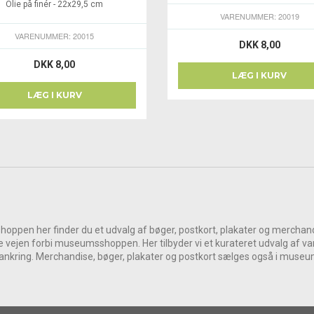
Olie på finér - 22x29,5 cm
VARENUMMER: 20019
VARENUMMER: 20015
DKK 8,00
DKK 8,00
LÆG I KURV
LÆG I KURV
hoppen her finder du et udvalg af bøger, postkort, plakater og merc
 vejen forbi museumsshoppen. Her tilbyder vi et kurateret udvalg af va
rankring. Merchandise, bøger, plakater og postkort sælges også i mus