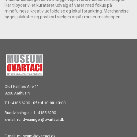
Her tilbyder vi et kurateret udvalg af varer med fokus på
mindfulness, kreativ udfoldelse og lokal forankring. Merchandise,
bøger, plakater og postkort sælges også i museumsshoppen.
Olof Palmes Allé 11
8200 Aarhus N
Tlf.: 4185 6290 -
tlf.tid 10:00-13:00
Rundvisninger: tlf.: 4185 6290
E-mail:
rundvisninger@ovartaci.dk
E-mail:
museum@ovartaci.dk