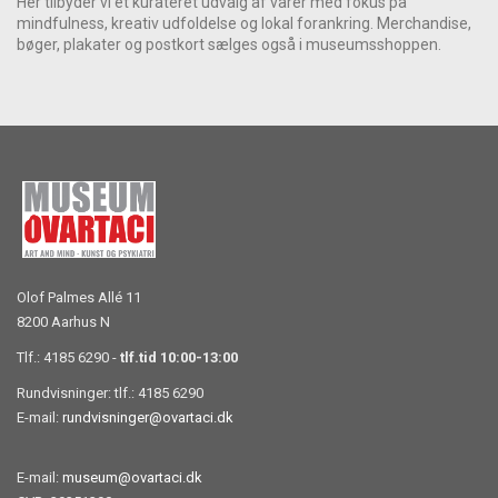
Her tilbyder vi et kurateret udvalg af varer med fokus på
mindfulness, kreativ udfoldelse og lokal forankring. Merchandise,
bøger, plakater og postkort sælges også i museumsshoppen.
Olof Palmes Allé 11
8200 Aarhus N
Tlf.: 4185 6290 -
tlf.tid 10:00-13:00
Rundvisninger: tlf.: 4185 6290
E-mail:
rundvisninger@ovartaci.dk
E-mail:
museum@ovartaci.dk