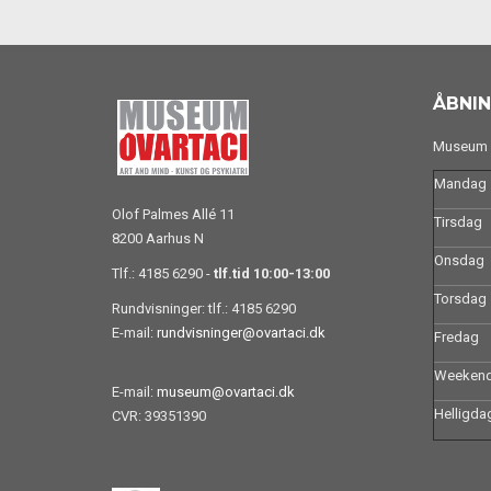
ÅBNIN
Museum O
Mandag
Olof Palmes Allé 11
Tirsdag
8200 Aarhus N
Onsdag
Tlf.: 4185 6290 -
tlf.tid 10:00-13:00
Torsdag
Rundvisninger: tlf.: 4185 6290
E-mail:
rundvisninger@ovartaci.dk
Fredag
Weeken
E-mail:
museum@ovartaci.dk
Helligda
CVR: 39351390