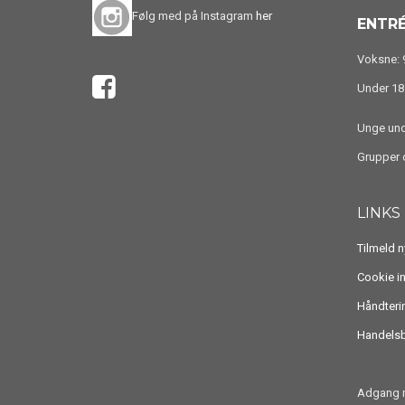
Følg med på Instagram
her
ENTRÉ
Voksne: 9
Under 18 
Unge unde
Grupper o
LINKS
Tilmeld 
Cookie i
Håndteri
Handelsb
Adgang m