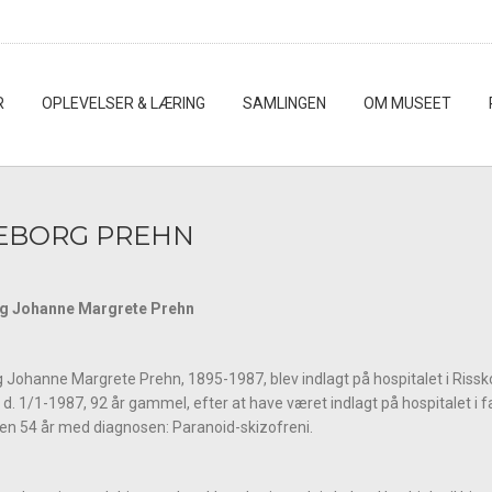
R
OPLEVELSER & LÆRING
SAMLINGEN
OM MUSEET
EBORG PREHN
g Johanne Margrete Prehn
 Johanne Margrete Prehn, 1895-1987, blev indlagt på hospitalet i Rissko
d. 1/1-1987, 92 år gammel, efter at have været indlagt på hospitalet i fa
n 54 år med diagnosen: Paranoid-skizofreni.