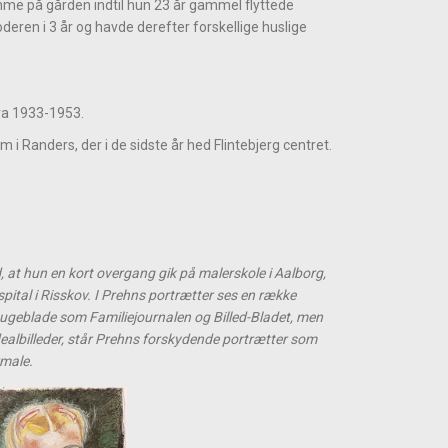
emme på gården indtil hun 23 år gammel flyttede
n i 3 år og havde derefter forskellige huslige
fra 1933-1953.
 i Randers, der i de sidste år hed Flintebjerg centret.
at hun en kort overgang gik på malerskole i Aalborg,
spital i Risskov. I Prehns portrætter ses en række
 i ugeblade som Familiejournalen og Billed-Bladet, men
dealbilleder, står Prehns forskydende portrætter som
rmale.