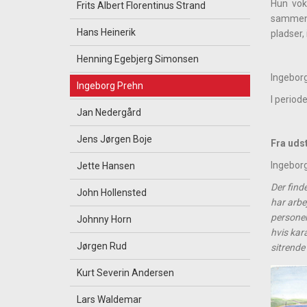
Hun voks
Frits Albert Florentinus Strand
sammen 
Hans Heinerik
pladser, 
Henning Egebjerg Simonsen
Ingeborg
Ingeborg Prehn
I period
Jan Nedergård
Jens Jørgen Boje
Fra uds
Ingeborg
Jette Hansen
Der find
John Hollensted
har arbe
personer
Johnny Horn
hvis kar
Jørgen Rud
sitrende 
Kurt Severin Andersen
Lars Waldemar