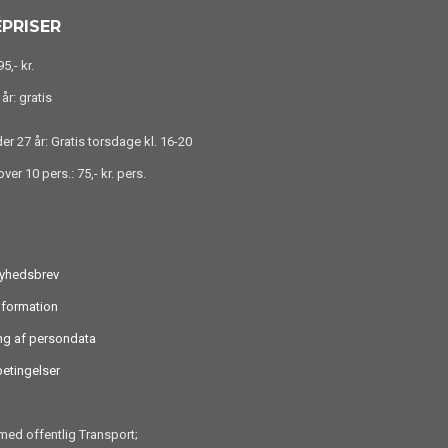
PRISER
5,- kr.
år: gratis
r 27 år: Gratis torsdage kl. 16-20
ver 10 pers.: 75,- kr. pers.
nyhedsbrev
nformation
ng af persondata
etingelser
ed offentlig Transport;