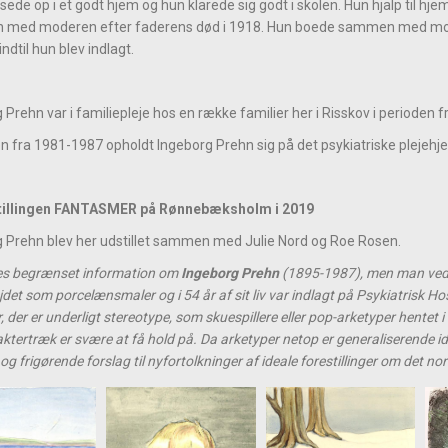
ede op i et godt hjem og hun klarede sig godt i skolen. Hun hjalp til hj
med moderen efter faderens død i 1918. Hun boede sammen med modere
indtil hun blev indlagt.
 Prehn var i familiepleje hos en række familier her i Risskov i perioden 
en fra 1981-1987 opholdt Ingeborg Prehn sig på det psykiatriske plejehjem
tillingen FANTASMER på Rønnebæksholm i 2019
 Prehn blev her udstillet sammen med Julie Nord og Roe Rosen.
es begrænset information om
Ingeborg Prehn
(1895-1987), men man ved, 
jdet som porcelænsmaler og i 54 år af sit liv var indlagt på Psykiatrisk Ho
, der er underligt stereotype, som skuespillere eller pop-arketyper hentet
aktertræk er svære at få hold på. Da arketyper netop er generaliserende i
og frigørende forslag til nyfortolkninger af ideale forestillinger om det no