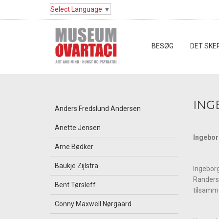
Select Language
▼
BESØG
DET SKE
ING
Anders Fredslund Andersen
Anette Jensen
Ingebor
Arne Bødker
Baukje Zijlstra
Ingeborg
Randers 
Bent Tørsleff
tilsamme
Conny Maxwell Nørgaard