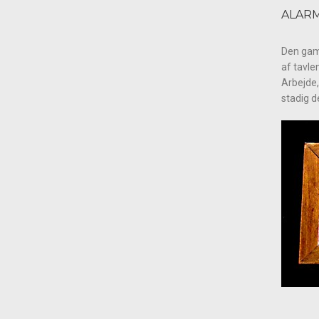
ALAR
Den gaml
af tavle
Arbejde,
stadig d