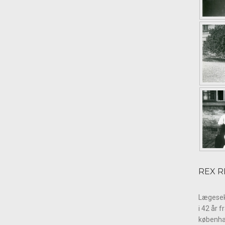
REX 
Lægesekr
i 42 år 
københa