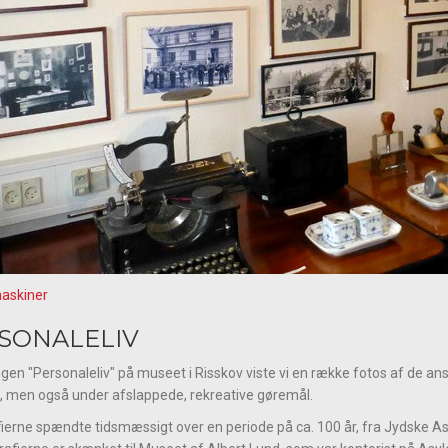
askiner
SONALELIV
lingen "Personaleliv" på museet i Risskov viste vi en række fotos af de a
, men også under afslappede, rekreative gøremål.
ierne spændte tidsmæssigt over en periode på ca. 100 år, fra Jydske Asyls