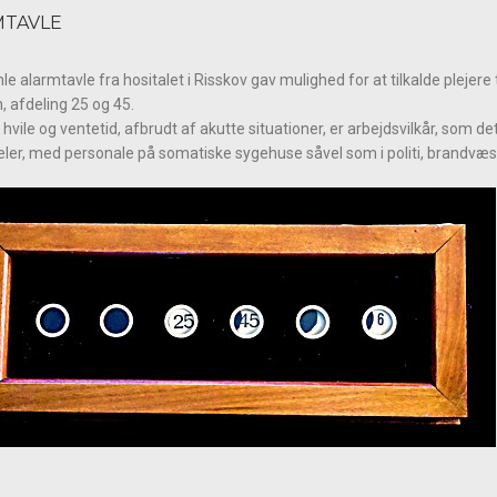
MTAVLE
e alarmtavle fra hositalet i Risskov gav mulighed for at tilkalde plejere
n, afdeling 25 og 45.
 hvile og ventetid, afbrudt af akutte situationer, er arbejdsvilkår, som d
eler, med personale på somatiske sygehuse såvel som i politi, brandv