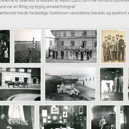
rafierne er skænket til Museet af Albert Lund, som var kontorist på Asyle
und var en flittig og dygtig amatørfotograf.
ætterede havde forskellige funktioner i anstaltens hierarki, og spektret e