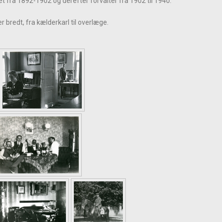
t fra 1892-1902 og derefter forvalter fra 1902 til 1940.
r bredt, fra kælderkarl til overlæge.