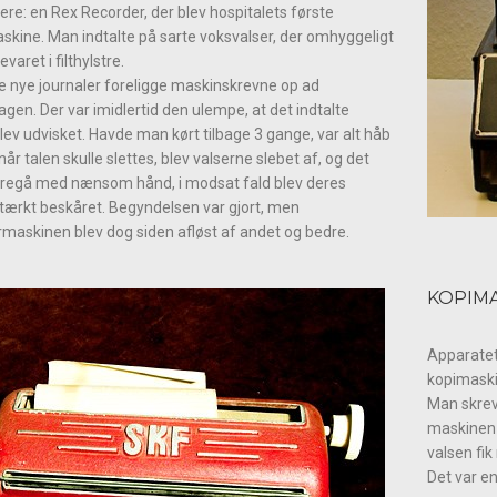
re: en Rex Recorder, der blev hospitalets første
skine. Man indtalte på sarte voksvalser, der omhyggeligt
varet i filthylstre.
 nye journaler foreligge maskinskrevne op ad
gen. Der var imidlertid den ulempe, at det indtalte
blev udvisket. Havde man kørt tilbage 3 gange, var alt håb
år talen skulle slettes, blev valserne slebet af, og det
oregå med nænsom hånd, i modsat fald blev deres
stærkt beskåret. Begyndelsen var gjort, men
maskinen blev dog siden afløst af andet og bedre.
KOPIM
Apparatet
kopimaski
Man skrev 
maskinen 
valsen fik
Det var en