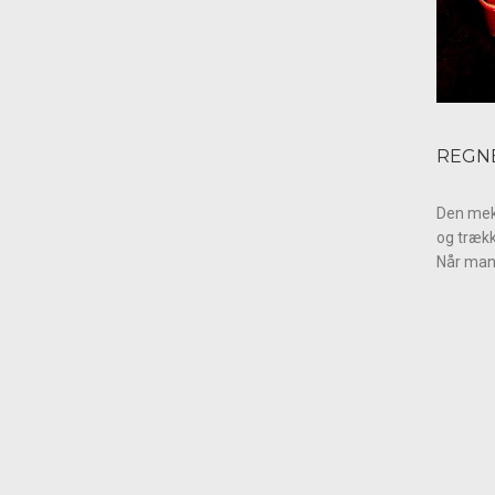
REGN
Den mek
og trækk
Når man 