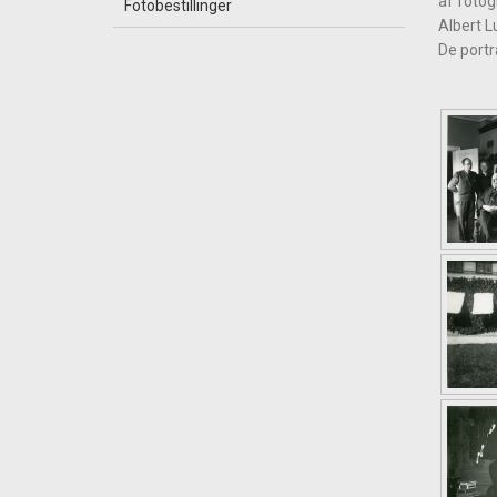
af fotog
Fotobestillinger
Albert L
De portr