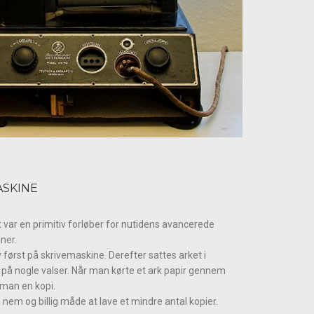
ASKINE
 var en primitiv forløber for nutidens avancerede
ner.
først på skrivemaskine. Derefter sattes arket i
på nogle valser. Når man kørte et ark papir gennem
 man en kopi.
 nem og billig måde at lave et mindre antal kopier.