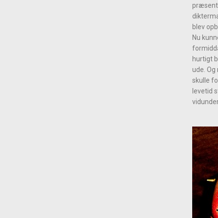
præsente
dikterma
blev opbe
Nu kunne
formidda
hurtigt 
ude. Og n
skulle f
levetid 
vidunder